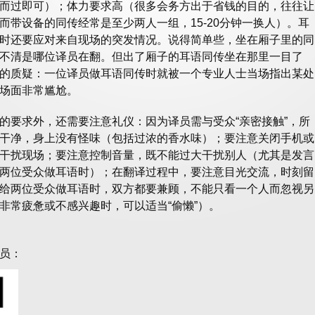
而过即可）；体力要求高（很多会务方出于省钱的目的，往往让
而带设备的同传经常是至少两人一组，15-20分钟一换人）。耳
时还要应对来自现场的突发情况。说得简单些，坐在厢子里的同
不清是哪位译员在翻。但出了厢子的耳语同传坐在那里一目了
的质疑：一位译员做耳语同传时就被一个专业人士当场指出某处
场面非常尴尬。
的要求外，还需要注意礼仪：因为译员需与受众“亲密接触”，所
干净，身上没有怪味（包括过浓的香水味）；要注意关闭手机或
干扰现场；要注意控制音量，既不能过大干扰别人（尤其是发言
两位受众做耳语时）；在翻译过程中，要注意目光交流，时刻留
给两位受众做耳语时，双方都要兼顾，不能只看一个人而忽视另
非常疲惫或不感兴趣时，可以适当“偷懒”）。
员：