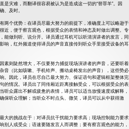
直是灾难，而翻译很容易被认为是造成这一切的“替罪羊”。因
确、及时。
有两个优势：在译员尽最大努力的前提下，准确度上可以略逊于
很近，便于察言观色，根据受众的表情和神态及时做出调整。专
，能做到听、说分开。译员通过耳机可以听清演讲者的发言，同
影响，红外频道使得译员的声音直接传到听众手里接受设备的耳
因素则陡然增大，不仅要努力捕捉现场演讲者的声音，还要听着
杂音（比如咳嗽、手机铃声、搬动桌椅发出的声音），这些势必
响。因此，译员在尽自己最大努力、保证语句和逻辑框架整体完
句的情况。译员出了同传厢近距离接触受众，可以根据受众的表
当听众露出不解或疲惫的表情，译员可以适当放慢速度或解释，
确保听众理解；当听众不时点头、微笑，译员可以从中获得激
最大的挑战在于：对译员抗干扰能力要求高；现场控制能力要求
响别人或受众；语速要随发言人而调整；要有察言观色的能力，